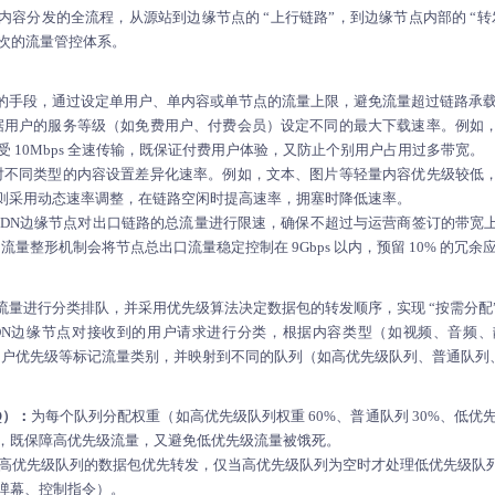
内容分发的全流程，从源站到边缘节点的 “上行链路”，到边缘节点内部的 “
层次的流量管控体系。
的手段，通过设定单用户、单内容或单节点的流量上限，避免流量超过链路承
据用户的服务等级（如免费用户、付费会员）设定不同的最大下载速率。例如
享受 10Mbps 全速传输，既保证付费用户体验，又防止个别用户占用过多带宽。
对不同类型的内容设置差异化速率。例如，文本、图片等轻量内容优先级较低
则采用动态速率调整，在链路空闲时提高速率，拥塞时降低速率。
CDN边缘节点对出口链路的总流量进行限速，确保不超过与运营商签订的带宽
s，流量整形机制会将节点总出口流量稳定控制在 9Gbps 以内，预留 10% 的冗
量进行分类排队，并采用优先级算法决定数据包的转发顺序，实现 “按需分配”
DN边缘节点对接收到的用户请求进行分类，根据内容类型（如视频、音频
MP）、用户优先级等标记流量类别，并映射到不同的队列（如高优先级队列、普通队
Q）：
为每个队列分配权重（如高优先级队列权重 60%、普通队列 30%、低优先
，既保障高优先级流量，又避免低优先级流量被饿死。
高优先级队列的数据包优先转发，仅当高优先级队列为空时才处理低优先级队
弹幕、控制指令）。