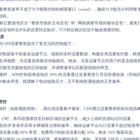
流量整形速率不低于TCP拥塞控制的拥塞窗口（cwnd），确保TCP能充分利用
损耗。
过标记数据包区分 “整形导致的主动丢包” 和 “网络拥塞导致的被动丢包”，避免
动丢包时在IP头部设置特定标识，TCP协议栈识别后不触发拥塞控制。
调度
为CDN流量整形提供了更灵活的控制能力：
N控制器集中收集各边缘节点、链路的实时流量数据，构建全局流量拓扑图，精
全局视图，为流量选择最优传输路径。例如，当某边缘节点到用户的直连链路拥
切换至负载较低的迂回链路，并调整速率以匹配新链路的带宽。
塞时，SDN控制器将该地区 30% 的流量通过流量整形引导至联通链路（同地
的剩余带宽，既缓解了电信链路压力，又不影响联通链路的正常服务。
管控
线时（如影视剧首映），易出现流量集中爆发。CDN通过流量整形机制实现高
24 小时，将内容预缓存至目标区域的边缘节点，减少上线时的源站访问流量。
容的并发请求采用令牌桶算法限制速率，确保边缘节点出口流量不超过链路带宽的
流量分配 60% 带宽，免费用户的标清流量分配 30%，剩余 10% 预留应急。
求分散到 10 分钟内逐步处理，避免瞬间冲击。例如，某剧集上线后 1 分钟内收