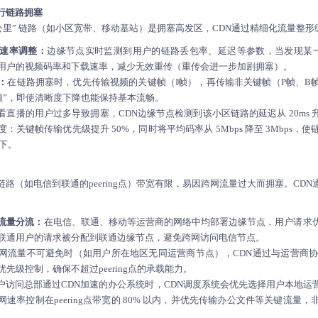
下行链路拥塞
公里” 链路（如小区宽带、移动基站）是拥塞高发区，CDN通过精细化流量整
速率调整：
边缘节点实时监测到用户的链路丢包率、延迟等参数，当发现某一
用户的视频码率和下载速率，减少无效重传（重传会进一步加剧拥塞）。
：
在链路拥塞时，优先传输视频的关键帧（I帧），再传输非关键帧（P帧、B
卡顿”，即使清晰度下降也能保持基本流畅。
直播的用户过多导致拥塞，CDN边缘节点检测到该小区链路的延迟从 20ms 升至
关键帧传输优先级提升 50%，同时将平均码率从 5Mbps 降至 3Mbps
以下。
路（如电信到联通的peering点）带宽有限，易因跨网流量过大而拥塞。CD
流量分流：
在电信、联通、移动等运营商的网络中均部署边缘节点，用户请求
联通用户的请求被分配到联通边缘节点，避免跨网访问电信节点。
网流量不可避免时（如用户所在地区无同运营商节点），CDN通过与运营商协商
先级控制，确保不超过peering点的承载能力。
户访问总部通过
CDN加速
的办公系统时，CDN调度系统会优先选择用户本地运
速率控制在peering点带宽的 80% 以内，并优先传输办公文件等关键流量