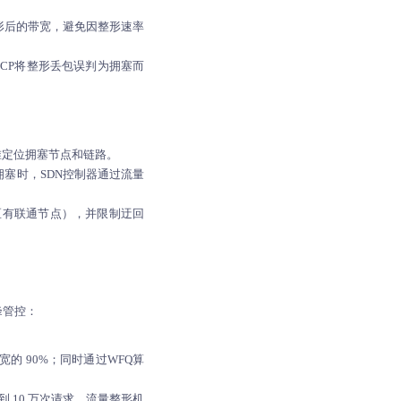
整形后的带宽，避免因整形速率
TCP将整形丢包误判为拥塞而
准定位拥塞节点和链路。
塞时，SDN控制器通过流量
区有联通节点），并限制迂回
峰管控：
 90%；同时通过WFQ算
到 10 万次请求，流量整形机