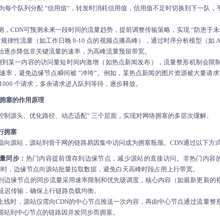
为每个队列分配 “信用值”，转发时消耗信用值，信用值不足时切换到下一队，
，CDN可预测未来一段时间的流量趋势，提前调整传输策略，实现 “防患于未
规律性流量（如工作日晚 8-10 点的视频点播高峰），通过时序分析模型（如 A
开始逐步降低非关键流量的速率，为高峰流量预留带宽。
测到某一内容的访问量短时间内激增（如热点新闻发布），流量整形机制会限
过速率，避免边缘节点瞬间被 “冲垮”。例如，某热点新闻的图片资源被大量请求时
1000 个请求，多余请求进入队列等待，逐步释放。
络拥塞的作用原理
 “控制源头、优化路径、动态适配” 三个层面，实现对网络拥塞的多层次缓解。
行拥塞
指向源站，源站到骨干网的链路易因集中访问成为拥塞瓶颈。CDN通过以下方
量同步：
热门内容提前缓存到边缘节点，减少源站的直接访问。非热门内容的
闲时，边缘节点向源站批量拉取数据，避免白天高峰时段占用上行带宽。
到边缘节点的同步流量采用速率限制和优先级调度，核心内容（如最新更新的
延迟传输，确保上行链路负载均衡。
上线时，源站仅需向CDN的中心节点推送一次内容，再由中心节点通过流量整
源站到中心节点的链路因并发同步而拥塞。