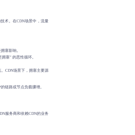
则的技术。在CDN场景中，流量
受拥塞影响。
更拥塞” 的恶性循环。
。CDN场景下，拥塞主要源
户的链路或节点负载骤增。
。
N服务商和依赖CDN的业务