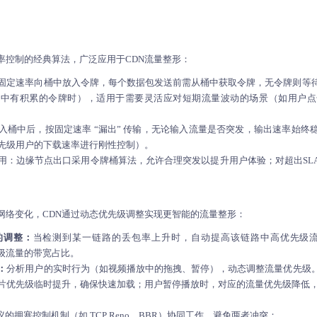
率控制的经典算法，广泛应用于CDN流量整形：
固定速率向桶中放入令牌，每个数据包发送前需从桶中获取令牌，无令牌则等
桶中有积累的令牌时），适用于需要灵活应对短期流量波动的场景（如用户点
入桶中后，按固定速率 “漏出” 传输，无论输入流量是否突发，输出速率始终
先级用户的下载速率进行刚性控制）。
使用：边缘节点出口采用令牌桶算法，允许合理突发以提升用户体验；对超出SL
网络变化，CDN通过动态优先级调整实现更智能的流量整形：
的调整：
当检测到某一链路的丢包率上升时，自动提高该链路中高优先级流量
先级流量的带宽占比。
：
分析用户的实时行为（如视频播放中的拖拽、暂停），动态调整流量优先级
片优先级临时提升，确保快速加载；用户暂停播放时，对应的流量优先级降低
议的拥塞控制机制（如 TCP Reno、BBR）协同工作，避免两者冲突：