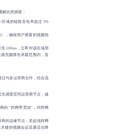
形缓解此类拥塞：
区域的链路丢包率超过 5%
帧），确保用户观看的视频画
 100ms，立即对该区域用
，使链路负载降至承载范围内，直
N通过与多运营商合作，结合流
优先调度至同运营商节点，减
的 “跨网带宽池”，对跨网
营商的边缘节点；若必须跨网
，非关键的视频会议流量适当降