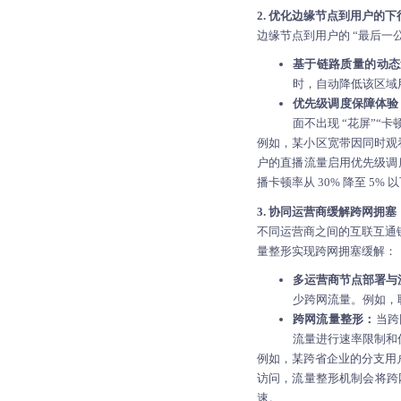
2. 优化边缘节点到用户的
边缘节点到用户的 “最后一
基于链路质量的动态
时，自动降低该区域
优先级调度保障体验
面不出现 “花屏”“
例如，某小区宽带因同时观看
户的直播流量启用优先级调度：
播卡顿率从 30% 降至 5% 
3. 协同运营商缓解跨网拥塞
不同运营商之间的互联互通链
量整形实现跨网拥塞缓解：
多运营商节点部署与
少跨网流量。例如，
跨网流量整形：
当跨
流量进行速率限制和优
例如，某跨省企业的分支用
访问，流量整形机制会将跨网
速。