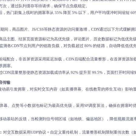
1 万次，通过队列缓存等待请求，确保节点负载稳定。
热门剧集上线时的拥塞率从 35% 降至 5% 以下，用户平均缓冲时间缩短 60
”）期间，商品图片、JS/CSS等静态资源的访问量激增，CDN通过以下方式缓解拥
商品主图、结算页面资源标记为高优先级，评论图片、历史数据标记为低优先
监测各CDN节点到用户的链路负载，对负载超过 80% 的链路，自动降低低
前端配合，非首屏资源采用延迟加载，CDN后端配合流量整形，在首屏资源加
求拥塞。
DN流量整形使静态资源加载成功率从 92% 提升至 99.5%，页面打开时间缩短
容传输
信号波动易引发拥塞，对实时交互内容（如直播弹幕、在线教育的师生互动）影响显
弹幕、点赞等小数据包标记为最高优先级，采用SP调度算法，确保在拥塞时优先
移动基站的反馈，当检测到信号弱区域（如地铁、偏远地区），降低视频流速
：
对交互数据采用UDP协议 + 自定义重传机制，流量整形机制限制重传次数（如