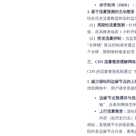
赤字轮询（DRR）：
3. 基于流量预测的主动整形
结合历史流量数据和实时监测
（1）周期性流量预测：
针对
值，在高峰来临前 1 小时
（2）突发流量抑制：
当监
“令牌桶” 算法控制请求通
个令牌，限制每秒最多处理 
三、CDN 流量整形缓解网
CDN 的流量整形机制通过
1. 减少源站到边缘节点的上
传统网络中，用户请求直接
边缘节点预缓存与批
输”，在夜间网络空
上行流量整形：
源站
内容（如历史日志）
例如，某视频平台的新剧集
段向各边缘节点分发，避免