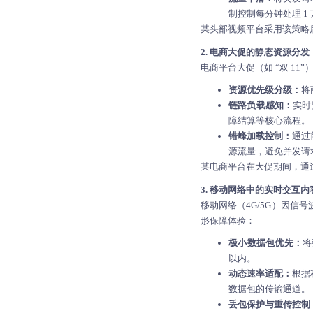
制控制每分钟处理 
某头部视频平台采用该策略后，
2. 电商大促的静态资源分发
电商平台大促（如 “双 11
资源优先级分级：
将
链路负载感知：
实时
障结算等核心流程。
错峰加载控制：
通过
源流量，避免并发请
某电商平台在大促期间，通过C
3. 移动网络中的实时交互内
移动网络（4G/5G）因
形保障体验：
极小数据包优先：
将
以内。
动态速率适配：
根据
数据包的传输通道。
丢包保护与重传控制