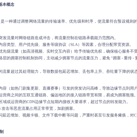
基本概念
haping）是一种通过调整网络流量的传输速率、优先级和时序，使流量符合预设规
突发流量对网络链路造成冲击，将流量控制在链路承载能力范围内。
内容类型、用户优先级、服务等级协议（SLA）等因素，合理分配带宽资源。
优先级流量（如高清视频、实时交互内容）给予传输优先权，确保核心服务不
络层的拥塞控制机制协同，主动减少拥塞节点的流量压力，避免 “拥塞 - 重传 - 
的流量超过其处理能力，导致数据包延迟增加、丢包率上升、吞吐量下降的状态
内容（如热门剧集更新、直播赛事）引发的突发访问高峰，导致边缘节点到用
运营商之间的互联互通链路、偏远地区的接入链路带宽有限，易成为拥塞瓶颈
区域或运营商的CDN边缘节点短期内接收大量请求，超过节点的转发能力。
oS 攻击等恶意流量占用正常带宽，加剧拥塞。
问延迟增加、视频卡顿、文件下载中断等问题，严重时甚至引发服务瘫痪，对CD
机制