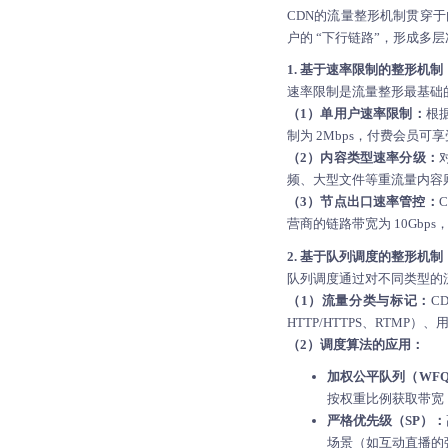
CDN的流量整形机制贯穿于
户的 “下行链路”，形成多
1. 基于速率限制的整形机制
速率限制是流量整形最基础
（1）单用户速率限制：
根
制为 2Mbps，付费会员可
（2）内容类型速率分级：
频、大型文件等重流量内容
（3）节点出口速率管控：
营商的链路带宽为 10Gbp
2. 基于队列调度的整形机制
队列调度通过对不同类型的流
（1）流量分类与标记：
C
HTTP/HTTPS、RT
（2）调度算法的应用：
加权公平队列（WF
按权重比例获取带宽
严格优先级（SP）：
场景（如互动直播的