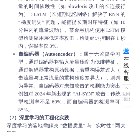
量的时间依赖性（如 Slowloris 攻击的长连接行
为）；LSTM（长短期记忆网络）解决了 RNN 的
“梯度消失” 问题，能捕捉长期时序特征（如 10
分钟内的流量波动）。某金融机构使用 LSTM 模
型检测应用层低速率攻击，检测延迟控制在 1 秒
内，误报率仅 3%。
自编码器（Autoencoder）：
属于无监督学习模
在
型，通过编码器将输入流量压缩为低维特征，再
线
通过解码器重构原始数据，若重构误差过大（攻
客
击流量与正常流量的重构难度差异大），则判定
服
为异常。自编码器对未知攻击的检测能力突出，
例如对 2024 年新出现的 “AI-SYN” 攻击，传统模
返回
顶部
型检测率不足 60%，而自编码器的检测率可达
85%。
（2）深度学习的工程化实践
深度学习的落地需解决 “数据质量” 与 “实时性” 两大