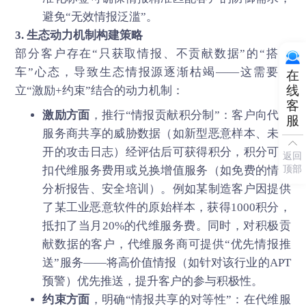
避免“无效情报泛滥”。
3. 生态动力机制构建策略
部分客户存在“只获取情报、不贡献数据”的“搭便
车”心态，导致生态情报源逐渐枯竭——这需要建
在
线
立“激励+约束”结合的动力机制：
客
激励方面
，推行“情报贡献积分制”：客户向代维
服
服务商共享的威胁数据（如新型恶意样本、未公
开的攻击日志）经评估后可获得积分，积分可抵
返回
顶部
扣代维服务费用或兑换增值服务（如免费的情报
分析报告、安全培训）。例如某制造客户因提供
了某工业恶意软件的原始样本，获得1000积分，
抵扣了当月20%的代维服务费。同时，对积极贡
献数据的客户，代维服务商可提供“优先情报推
送”服务——将高价值情报（如针对该行业的APT
预警）优先推送，提升客户的参与积极性。
约束方面
，明确“情报共享的对等性”：在代维服