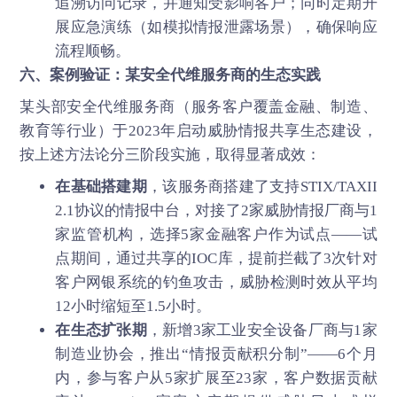
追溯访问记录，并通知受影响客户；同时定期开
展应急演练（如模拟情报泄露场景），确保响应
流程顺畅。
六、案例验证：某
安全代维服务
商的生态实践
某头部安全代维服务商（服务客户覆盖金融、制造、
教育等行业）于2023年启动威胁情报共享生态建设，
按上述方法论分三阶段实施，取得显著成效：
在基础搭建期
，该服务商搭建了支持STIX/TAXII
2.1协议的情报中台，对接了2家威胁情报厂商与1
家监管机构，选择5家金融客户作为试点——试
点期间，通过共享的IOC库，提前拦截了3次针对
客户网银系统的钓鱼攻击，威胁检测时效从平均
12小时缩短至1.5小时。
在生态扩张期
，新增3家工业安全设备厂商与1家
制造业协会，推出“情报贡献积分制”——6个月
内，参与客户从5家扩展至23家，客户数据贡献