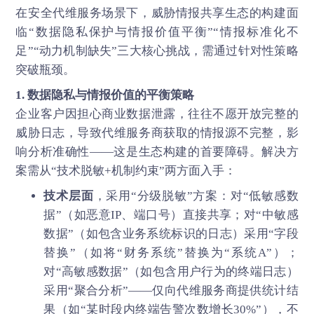
在
安全代维服务
场景下，威胁情报共享生态的构建面
临“数据隐私保护与情报价值平衡”“情报标准化不
足”“动力机制缺失”三大核心挑战，需通过针对性策略
突破瓶颈。
1. 数据隐私与情报价值的平衡策略
企业客户因担心商业数据泄露，往往不愿开放完整的
威胁日志，导致代维服务商获取的情报源不完整，影
响分析准确性——这是生态构建的首要障碍。解决方
案需从“技术脱敏+机制约束”两方面入手：
技术层面
，采用“分级脱敏”方案：对“低敏感数
据”（如恶意IP、端口号）直接共享；对“中敏感
数据”（如包含业务系统标识的日志）采用“字段
替换”（如将“财务系统”替换为“系统A”）；
对“高敏感数据”（如包含用户行为的终端日志）
采用“聚合分析”——仅向代维服务商提供统计结
果（如“某时段内终端告警次数增长30%”），不