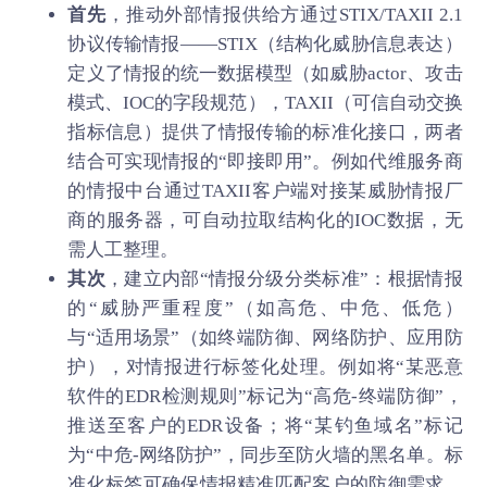
首先
，推动外部情报供给方通过STIX/TAXII 2.1
协议传输情报——STIX（结构化威胁信息表达）
定义了情报的统一数据模型（如威胁actor、攻击
模式、IOC的字段规范），TAXII（可信自动交换
指标信息）提供了情报传输的标准化接口，两者
结合可实现情报的“即接即用”。例如代维服务商
的情报中台通过TAXII客户端对接某威胁情报厂
商的服务器，可自动拉取结构化的IOC数据，无
需人工整理。
其次
，建立内部“情报分级分类标准”：根据情报
的“威胁严重程度”（如高危、中危、低危）
与“适用场景”（如终端防御、网络防护、应用防
护），对情报进行标签化处理。例如将“某恶意
软件的EDR检测规则”标记为“高危-终端防御”，
推送至客户的EDR设备；将“某钓鱼域名”标记
为“中危-网络防护”，同步至防火墙的黑名单。标
准化标签可确保情报精准匹配客户的防御需求，