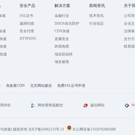
品
安全产品
解决方案
新闻资讯
关于
加速
SSL证书
金融行业
技术资讯
公司简
速
漏洞扫描
DDOS攻击防护
行业动态
企业文
全加速
安全代维
CDN加速
法律条
HTTPDNS
加速
直播安全
支付方
加速
跨境电商
联系我
全加速
域名防劫持
域名被墙
盾
免备案CDN
北京网站建设
免费SSL证书申请
信用评价
网络警察提醒您
诚信网站
中
解决防御与加速) 版权所有
京ICP备05062133号-21
京公网安备11010702002688