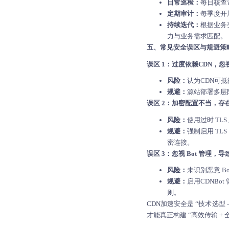
日常巡检：
每日核查
定期审计：
每季度开
持续迭代：
根据业务
力与业务需求匹配。
五、常见安全误区与规避策
误区 1：过度依赖CDN，
风险：
认为CDN可
规避：
源站部署多层防
误区 2：加密配置不当，存
风险：
使用过时 TL
规避：
强制启用 TL
密连接。
误区 3：忽视 Bot 管理，
风险：
未识别恶意 
规避：
启用CDNBo
则。
CDN加速
安全是 “技术选型
才能真正构建 “高效传输 +