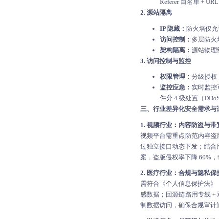
Referer 白名单 +
2. 源站隔离
IP 隐藏：
防火墙仅允许
访问控制：
多层防火墙
架构隔离：
源站物理部
3. 访问控制与监控
权限管理：
分级授权（
监控应急：
实时监控
件分 4 级处置（DD
三、行业差异化安全需求与
1. 视频行业：内容防盗与带
视频平台需重点防范内容盗版与
过独立接口动态下发；结合用
案，盗版侵权率下降 60%，
2. 医疗行业：合规与隐私保
需符合《个人信息保护法》《
感数据；回源链路用专线 + 
制数据访问，确保合规审计