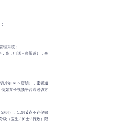
问；
护管理系统；
高：电话 + 多渠道）；事
切片加 AES 密钥），密钥通
露。例如某长视频平台通过该方
SM4），CDN节点不存储敏
（医生 / 护士 / 行政）限