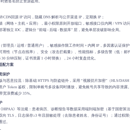
 URL 时效签名防止资源盗用。
CDN回源 IP 访问，隐藏 DNS 解析与公开渠道 IP，定期换 IP；
（网络 + 主机 + 应用），最小权限原则开放端口，敏感接口仅内网 / VPN 访
署独立 IDC，逻辑分 “前端 - 后端 - 数据库” 层，避免单层攻破影响全局。
管理员 / 运维 / 普通用户），敏感操作限工作时间 + 内网 IP，多因素认证保
可用性（节点在线率）、安全（攻击拦截量）、性能指标，多级告警（低：邮件，
oS 30 分钟压制，证书泄露 1 小时替换），24 小时复盘优化。
适配方案
宽保护
恶意拉流：除基础 HTTPS 与防盗链外，采用 “视频切片加密”（HLS/DASH 
户 Token 鉴权，限制单账号多设备同时播放，避免账号共享导致的内容泄
带宽浪费减少 35%。
护
HIPAA》等法规：患者病历、诊断报告等数据采用端到端加密（基于国密算法 
双向 TLS，日志保存≥3 年且脱敏处理（去除患者姓名、身份证号）；通过权限分级
通过。