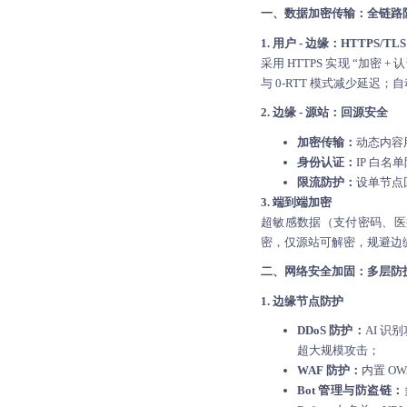
一、数据加密传输：全链路
1. 用户 - 边缘：HTTPS/TL
采用 HTTPS 实现 “加密 
与 0-RTT 模式减少延迟
2. 边缘 - 源站：回源安全
加密传输：
动态内容用 
身份认证：
IP 白名
限流防护：
设单节点
3. 端到端加密
超敏感数据（支付密码、医疗
密，仅源站可解密，规避边
二、网络安全加固：多层防
1. 边缘节点防护
DDoS 防护：
AI 
超大规模攻击；
WAF 防护：
内置 O
Bot 管理与防盗链：