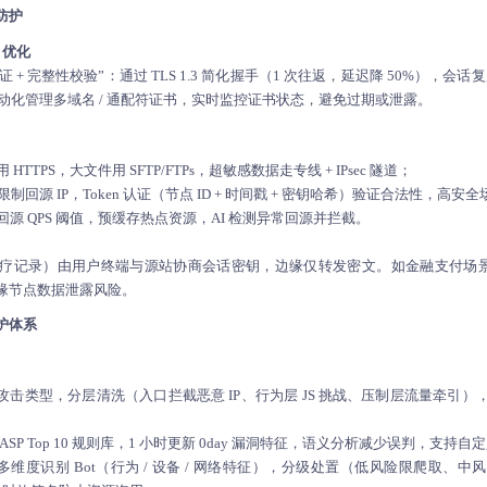
防护
S 优化
+ 认证 + 完整性校验”：通过 TLS 1.3 简化握手（1 次往返，延迟降 50%），会话
；自动化管理多域名 / 通配符证书，实时监控证书状态，避免过期或泄露。
HTTPS，大文件用 SFTP/FTPs，超敏感数据走专线 + IPsec 隧道；
单限制回源 IP，Token 认证（节点 ID + 时间戳 + 密钥哈希）验证合法性，高安全
回源 QPS 阈值，预缓存热点资源，AI 检测异常回源并拦截。
记录）由用户终端与源站协商会话密钥，边缘仅转发密文。如金融支付场景，密码经
缘节点数据泄露风险。
护体系
识别攻击类型，分层清洗（入口拦截恶意 IP、行为层 JS 挑战、压制层流量牵引
WASP Top 10 规则库，1 小时更新 0day 漏洞特征，语义分析减少误判，支持
多维度识别 Bot（行为 / 设备 / 网络特征），分级处置（低风险限爬取、