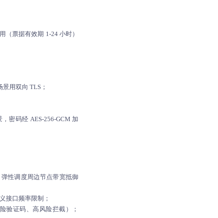
复用（票据有效期 1-24 小时）
场景用双向 TLS；
 AES-256-GCM 加
），弹性调度周边节点带宽抵御
自定义接口频率限制；
中风险验证码、高风险拦截）；