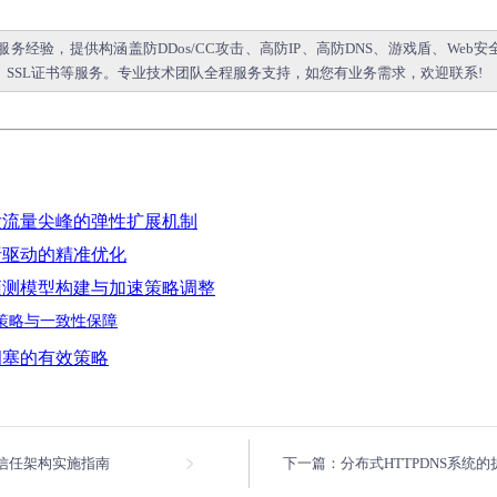
全服务经验，提供构涵盖
防DDos/CC攻击
、
高防IP
、
高防DNS
、
游戏盾
、
Web安
、
SSL证书
等服务。专业技术团队全程服务支持，如您有业务需求，欢迎联系!
发流量尖峰的弹性扩展机制
析驱动的精准优化
预测模型构建与加速策略调整
策略与一致性保障
拥塞的有效策略
信任架构实施指南