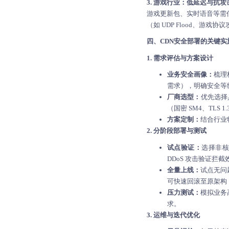
3. 游戏行业：低延迟与抗攻
游戏更新包、实时语音等需低延迟
（如 UDP Flood、游
四、CDN安全部署的关键实
1. 需求评估与方案设计
业务安全画像：
梳理
需求），明确安全等级
厂商选型：
优先选择
（国密 SM4、TLS
方案定制：
结合行业
2. 分阶段部署与测试
试点验证：
选择非核
DDoS 攻击验证
全量上线：
试点无问
可快速回滚至原架构
压力测试：
模拟业务
求。
3. 运维与迭代优化