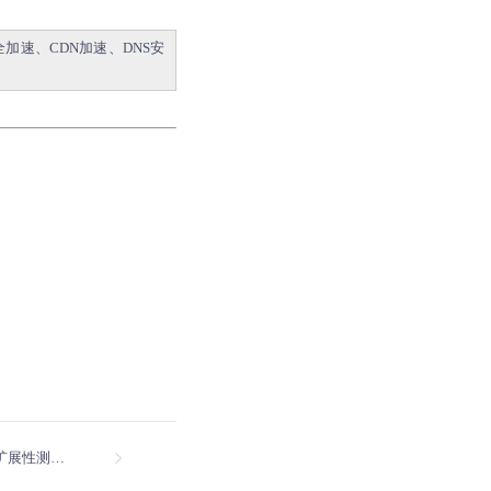
全加速
、
CDN加速
、
DNS安
下一篇：分布式HTTPDNS系统的扩展性测试与优化