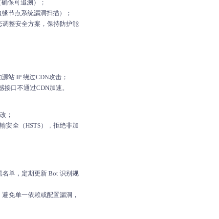
（确保可追溯）；
边缘节点系统漏洞扫描）；
态调整安全方案，保持防护能
 IP 绕过CDN攻击；
敏感接口不通过
CDN加速
。
篡改；
传输安全（HSTS），拒绝非加
名单，定期更新 Bot 识别规
势，避免单一依赖或配置漏洞，