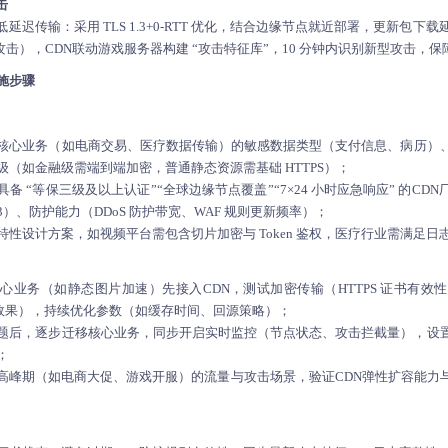
击
传输：采用 TLS 1.3+0-RTT 优化，结合边缘节点就近部署，更新包下载延迟
戏协议攻击），CDN联动游戏服务器构建 “攻击特征库”，10 分钟内识别新型攻击
施步骤
核心业务（如电商交易、医疗数据传输）的敏感数据类型（支付信息、病历）、访
（如金融级需端到端加密，普通静态资源需基础 HTTPS）；
具备 “等保三级及以上认证”“全球边缘节点覆盖”“7×24 小时应急响应” 的C
 1.3）、防护能力（DDoS 防护带宽、WAF 规则更新频率）；
特性设计方案，如视频平台需包含切片加密与 Token 鉴权，医疗行业需满足
心业务（如静态图片加速）先接入CDN，测试加密传输（HTTPS 证书有效
拦截效果），持续优化参数（如缓存时间、回源策略）；
题后，逐步迁移核心业务，同步开启实时监控（节点状态、攻击拦截量），设
；
高峰期（如电商大促、游戏开服）的流量与攻击场景，验证CDN弹性扩容能力