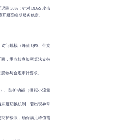
降 50%；针对 DDoS 攻击
，保障开服高峰期服务稳定。
问规模（峰值 QPS、带宽
DN厂商，重点核查加密算法支持
日志脱敏与合规审计要求。
性）、防护功能（模拟小流量
置灰度切换机制，若出现异常
与防护极限，确保满足峰值需