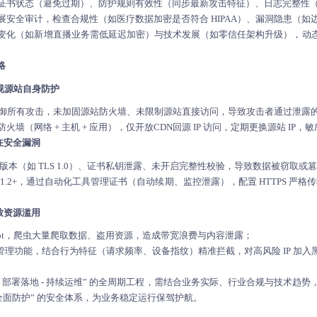
证书状态（避免过期）、防护规则有效性（同步最新攻击特征）、日志完整性
展安全审计，检查合规性（如医疗数据加密是否符合 HIPAA）、漏洞隐患（如
变化（如新增直播业务需低延迟加密）与技术发展（如零信任架构升级），动
略
忽视源站自身防护
抵御所有攻击，未加固源站防火墙、未限制源站直接访问，导致攻击者通过泄露的源站
火墙（网络 + 主机 + 应用），仅开放CDN回源 IP 访问，定期更换源站 IP，
在安全漏洞
S 版本（如 TLS 1.0）、证书私钥泄露、未开启完整性校验，导致数据被窃取或
S 1.2+，通过自动化工具管理证书（自动续期、监控泄露），配置 HTTPS 严格
导致资源滥用
Bot，爬虫大量爬取数据、盗用资源，造成带宽浪费与内容泄露；
t 管理功能，结合行为特征（请求频率、设备指纹）精准拦截，对高风险 IP 加入黑
 - 部署落地 - 持续运维” 的全周期工程，需结合业务实际、行业合规与技术趋
 全面防护” 的安全体系，为业务稳定运行保驾护航。