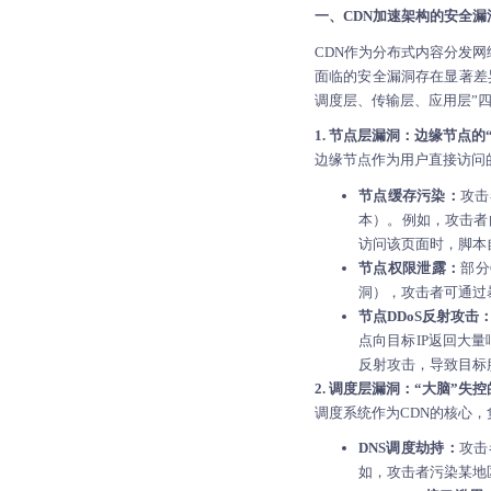
一、
CDN加速
架构的安全漏
CDN作为分布式内容分发
面临的安全漏洞存在显著差
调度层、传输层、应用层”
1. 节点层漏洞：边缘节点的
边缘节点作为用户直接访问
节点缓存污染：
攻击
本）。例如，攻击者
访问该页面时，脚本自
节点权限泄露：
部分
洞），攻击者可通过
节点DDoS反射攻击
点向目标IP返回大量
反射攻击，导致目标
2. 调度层漏洞：“大脑”失
调度系统作为CDN的核心，
DNS调度劫持：
攻击
如，攻击者污染某地区