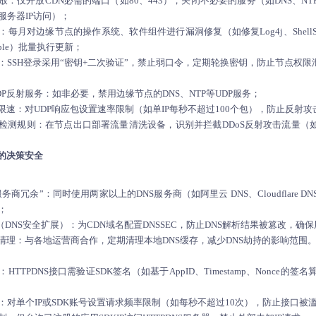
放：仅开放CDN必需的端口（如80、443），关闭不必要的服务（如DNS、N
服务器IP访问）；
每月对边缘节点的操作系统、软件组件进行漏洞修复（如修复Log4j、ShellS
ible）批量执行更新；
：SSH登录采用“密钥+二次验证”，禁止弱口令，定期轮换密钥，防止节点权限
P反射服务：如非必要，禁用边缘节点的DNS、NTP等UDP服务；
量限速：对UDP响应包设置速率限制（如单IP每秒不超过100个包），防止反射
检测规则：在节点出口部署流量清洗设备，识别并拦截DDoS反射攻击流量（如
。
”的决策安全
服务商冗余”：同时使用两家以上的DNS服务商（如阿里云 DNS、Cloudflare
；
C（DNS安全扩展）：为CDN域名配置DNSSEC，防止DNS解析结果被篡改，确
存清理：与各地运营商合作，定期清理本地DNS缓存，减少DNS劫持的影响范围
：
HTTPDNS接口需验证SDK签名（如基于AppID、Timestamp、Nonce
：对单个IP或SDK账号设置请求频率限制（如每秒不超过10次），防止接口被