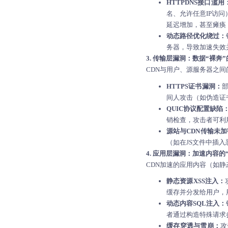
HTTPDNS接口滥用
名、允许任意IP访问
延迟增加，甚至瘫痪
动态路径优化绕过：
务器，导致加速失效
3. 传输层漏洞：数据“裸奔
CDN与用户、源服务器之
HTTPS证书漏洞：
间人攻击（如伪造证
QUIC协议配置缺陷
销检查，攻击者可利
源站与CDN传输未
（如在JS文件中插
4. 应用层漏洞：加速内容的
CDN加速
的应用内容（如静
静态资源XSS注入：
缓存并分发给用户，
动态内容SQL注入：
者通过构造特殊请求
缓存穿透与雪崩：
攻