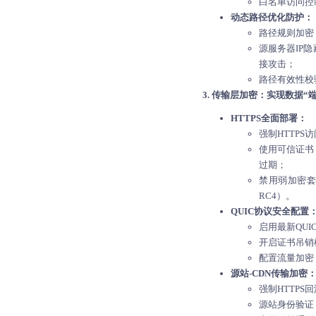
白名单访问控制
动态路径优化防护：
路径规则加密
源服务器IP
接攻击；
路径有效性校
3. 传输层加密：实现数据“
HTTPS全面部署：
强制HTTPS
使用可信证书：
过期；
禁用弱加密套件：
RC4）。
QUIC协议安全配置
启用最新QUI
开启证书吊销
配置流量加密
源站-CDN传输加密
强制HTTPS
源站身份验证