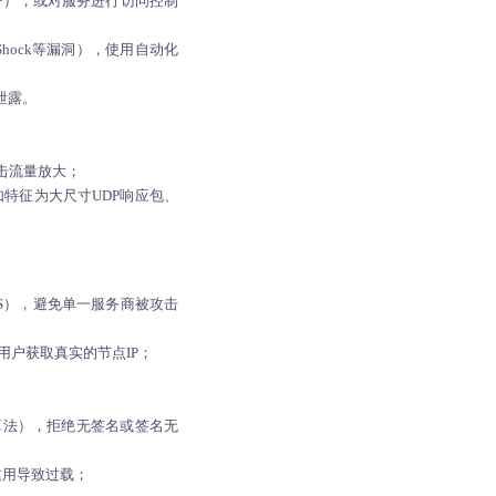
TP），或对服务进行访问控制
hock等漏洞），使用自动化
泄露。
攻击流量放大；
特征为大尺寸UDP响应包、
 DNS），避免单一服务商被攻击
保用户获取真实的节点IP；
。
的签名算法），拒绝无签名或签名无
滥用导致过载；