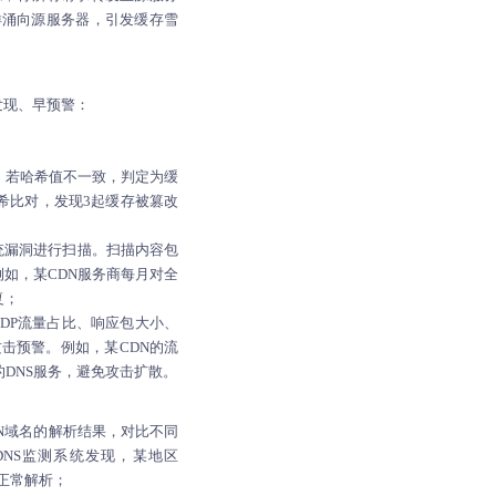
样涌向源服务器，引发缓存雪
发现、早预警：
），若哈希值不一致，判定为缓
哈希比对，发现3起缓存被篡改
系统漏洞进行扫描。扫描内容包
洞。例如，某CDN服务商每月对全
复；
如UDP流量占比、响应包大小、
攻击预警。例如，某CDN的流
点的DNS服务，避免攻击扩散。
N域名的解析结果，对比不同
DNS监测系统发现，某地区
复正常解析；