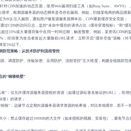
针对
CDN加速
的动态页面，使用Web漏洞扫描工具（如Burp Suite、AWVS
击请求，检测源服务器的动态脚本是否存在漏洞。例如，扫描某电商的商品搜索页，发现
定为SQL注入漏洞，通知用户修复源服务器脚本后，CDN重新缓存安全页面；
：
通过CDN的访问日志，监控“未命中缓存的请求占比（缓存穿透指标）”和“缓
比超过10%或大量缓存集中在同一时间过期，触发预警。例如，某资讯CDN的
5%，经排查为攻击者发起大量随机URL请求，立即开启“缓存空值”策略（对
降至5%以下。
漏洞防范策略：从技术防护到流程管控
加固、调度防护、传输加密、应用防护、流程管控”五大维度，构建全链路防范体
点的“铜墙铁壁”
名单”：仅允许缓存源服务器授权的资源（如通过源站签名验证的URL），拒绝缓存
本标签）的请求；
容校验”：边缘节点定期向源服务器请求资源的哈希值，对比本地缓存，若不一
大小：禁止缓存超过100MB的大文件（如未授权的视频、安装包），避免节点