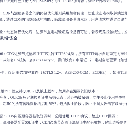
：仅允许已注册的应用SDKIP访问HTTPDNS服务器，禁止外部未知IP请求。
：CDN与源服务器之间的路径优化规则采用加密传输，防止攻击者窃取并绕过
隐藏：通过CDN的“源站保护”功能，隐藏源服务器真实IP，用户请求均通过边
验：动态路径优化后，边缘节点定期验证路径是否可达，若发现路径被绕过，
端到端”安全
访问：CDN边缘节点配置“HTTP跳转HTTPS”规则，所有HTTP请求自动重定向至
从知名CA机构（如Let's Encrypt、赛门铁克）申请证书，定期自动更新（如使
仅启用强加密套件（如TLS 1.2+、AES-256-GCM、ECDHE），禁用TLS 
：
C版本：仅支持QUIC v1及以上版本，禁用存在漏洞的旧版本；
检查：QUIC服务定期检查证书吊销状态，若证书被吊销，立即停止使用并更换
：QUIC的所有传输数据均启用加密，包括握手阶段，防止中间人攻击窃取握手
：
回源：CDN向源服务器拉取资源时，必须使用HTTPS协议，禁止HTTP回源；
：源服务器配置SSL证书，CDN边缘节点验证源站证书的有效性，防止连接到