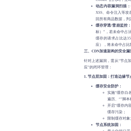
动态内容漏洞扫描：
XSS、命令注入等攻
回所有商品数据，判
缓存穿透/雪崩监控
标）”，若未命中占
缓存的请求占比达3
应），将未命中占比
三、CDN加速架构的安全
针对上述漏洞，需从“节点
应”的闭环管理：
1. 节点层加固：打造边缘节
缓存安全防护：
实施“缓存白
遍历、“”脚
开启“缓存内
缓存污染；
限制缓存对象
节点系统加固：