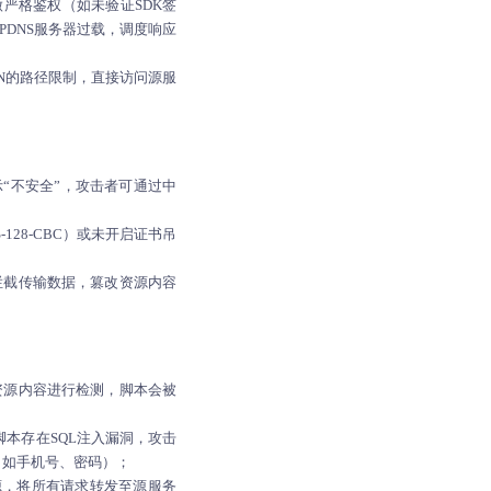
未做严格鉴权（如未验证SDK签
PDNS服务器过载，调度响应
N的路径限制，直接访问源服
“不安全”，攻击者可通过中
128-CBC）或未开启证书吊
拦截传输数据，篡改资源内容
对资源内容进行检测，脚本会被
本存在SQL注入漏洞，攻击
（如手机号、密码）；
源，将所有请求转发至源服务