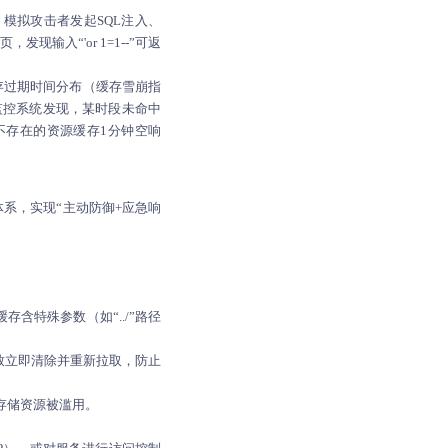
），模拟攻击者发起SQL注入、
输入“'or 1=1--”可返
存过期时间分布（缓存雪崩指
监控系统发现，某时段未命中
不存在的资源缓存1分钟空响
系，实现“主动防御+应急响
含特殊参数（如“../”路径
致立即清除并重新拉取，防止
存储资源被滥用。