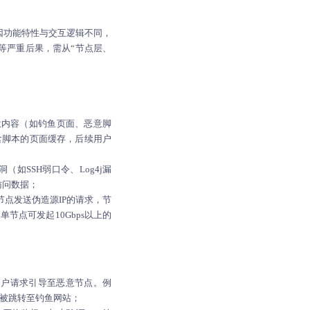
因功能特性与交互逻辑不同，
等严重后果，需从“节点层、
意内容（如钓鱼页面、恶意脚
将含脚本的页面缓存，后续用户
如SSH弱口令、Log4j漏
访问数据；
节点发送伪造源IP的请求，节
节点可发起10Gbps以上的
用户请求引导至恶意节点。例
问时被跳转至钓鱼网站；