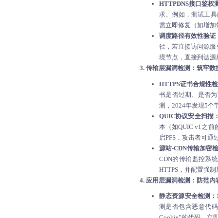
HTTPDNS接口鉴权
求。例如，测试工具
需立即修复（如增加
调度路径有效性验证
径，若直接访问源服
境节点，直接到达源
3. 传输层漏洞检测：筑牢
HTTPS证书合规性
书是否过期、是否为
测，2024年发现5
QUIC协议安全扫描
本（如QUIC v1之
启PFS，攻击者可
源站-CDN传输加密
CDN的传输监控系
HTTPS，并配置强
4. 应用层漏洞检测：防范
静态资源安全检测：
测是否包含恶意代码
Cookie”的代码