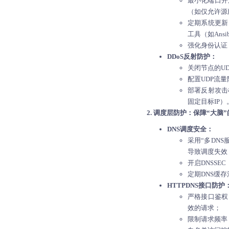
最小化端口开
（如仅允许源
定期系统更新：
工具（如Ans
强化身份认证
DDoS反射防护：
关闭节点的UD
配置UDP流
部署反射攻击
固定目标IP）
2. 调度层防护：保障“大脑
DNS调度安全：
采用“多DNS
导致调度失效
开启DNSSE
定期DNS缓
HTTPDNS接口防护
严格接口鉴权：
效的请求；
限制请求频率