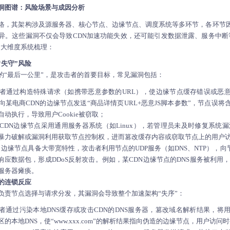
洞图谱：风险场景与成因分析
网络，其架构涉及源服务器、核心节点、边缘节点、调度系统等多环节，各环节
异。这些漏洞不仅会导致CDN加速功能失效，还可能引发数据泄露、服务中断
四大维度系统梳理：
“失守”风险
的“最后一公里”，是攻击者的首要目标，常见漏洞包括：
者通过构造特殊请求（如携带恶意参数的URL），使边缘节点缓存错误或恶
向某电商CDN的边缘节点发送“商品详情页URL+恶意JS脚本参数”，节点误
动执行，导致用户Cookie被窃取；
CDN边缘节点采用通用服务器系统（如Linux），若管理员未及时修复系统漏洞（
暴力破解或漏洞利用获取节点控制权，进而篡改缓存内容或窃取节点上的用户
：
边缘节点具备大带宽特性，攻击者利用节点的UDP服务（如DNS、NTP），向
响应数据包，形成DDoS反射攻击。例如，某CDN边缘节点的DNS服务被利用，单
服务器瘫痪。
控的连锁反应
负责节点选择与请求分发，其漏洞会导致整个加速架构“失序”：
者通过污染本地DNS缓存或攻击CDN的DNS服务器，篡改域名解析结果，将
的本地DNS，使“www.xxx.com”的解析结果指向伪造的边缘节点，用户访