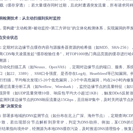
载（缓存穿透）；若大量缓存同时过期，且此时遭遇突发流量，所有请求同
漏洞检测技术：从主动扫描到实时监控
，需构建“主动检测+被动监控+第三方评估”的立体化检测体系，实现漏洞的早
节点安全状态
：
定期对比边缘节点缓存内容与源服务器资源的哈希值（如MD5、SHA-256
CDN每天凌晨发起“缓存校验任务”，对TOP1000热门商品页面的缓存进行
溯源；
自动化扫描工具（如Nessus、OpenVAS），定期对边缘节点的端口、服务、
如22、3389）、SSH口令强度、是否存在Log4j、Heartbleed等已知漏
进行扫描，平均每次发现15-20个低危漏洞，2-3个中高危漏洞，均在24小时内修
通过流量分析工具（如Netflow、Wireshark），监控边缘节点的流量特征（
现异常（如UDP流量突增10倍、响应包平均大小超过1KB），触发DDoS反射
年监测到某边缘节点的DNS响应流量达15Gbps，且目标IP集中，及时关闭该节
大脑”决策安全
：
部署多地域的DNS监测节点（如分布在北上广深、海外节点），定期查询CD
一致，若出现部分节点解析到异常IP，判定为DNS劫持。例如，某CDN的
om”解析结果指向境外IP，经溯源为本地DNS缓存污染，及时推送DNS清理指令，恢