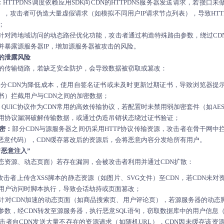
：
HTTPDNS调度依赖应用SDK向CDN的HTTPDNS服务器发送请求，若接口
），攻击者可伪造大量虚假请求（如模拟不同用户IP请求节点列表），导致HTT
；
针对跨地域访问的动态路径优化功能，攻击者通过构造特殊路由参数，绕过CD
并暴露源服务器IP，增加源服务器被攻击的风险。
”的泄露风险
间的传输链路，若缺乏安全防护，会导致数据被窃取或篡改：
部分CDN为降低成本，使用自签名证书或未及时更新过期证书，导致浏览器提示
书）拦截用户与CDN之间的加密数据；
：
QUIC协议作为CDN常用的高效传输协议，若配置时未禁用弱加密套件（如AES-
用协议漏洞破解传输数据，或通过伪造吊销状态绕过证书验证；
加密：
部分CDN与源服务器之间仍采用HTTP协议传输资源，攻击者在骨干网中
入恶意代码），CDN缓存篡改后的资源后，会将恶意内容分发给所有用户。
“恶意注入”
态资源、动态页面）若存在漏洞，会被攻击者利用并通过CDN扩散：
攻击者上传含XSS脚本的静态资源（如图片、SVG文件）至CDN，若CDN未
用户访问时脚本执行，导致会话劫持或页面篡改；
针对CDN加速的动态页面（如商品搜索页、用户评论页），若源服务器的动态脚
参数，经CDN转发至源服务器，执行恶意SQL语句，窃取数据库中的用户信息
击者向CDN发送大量不存在的资源请求（如随机URL），CDN因未缓存该资