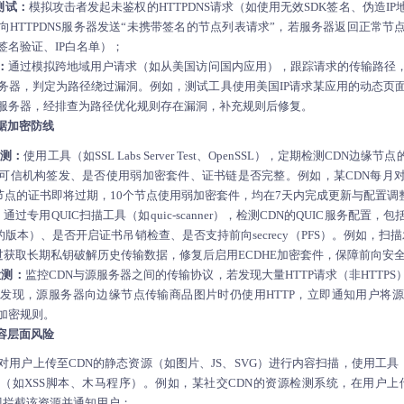
测试：
模拟攻击者发起未鉴权的HTTPDNS请求（如使用无效SDK签名、伪造I
向HTTPDNS服务器发送“未携带签名的节点列表请求”，若服务器返回正常
签名验证、IP白名单）；
：
通过模拟跨地域用户请求（如从美国访问国内应用），跟踪请求的传输路径，
务器，判定为路径绕过漏洞。例如，测试工具使用美国IP请求某应用的动态页面
服务器，经排查为路径优化规则存在漏洞，补充规则后修复。
数据加密防线
检测：
使用工具（如SSL Labs Server Test、OpenSSL），定期检测CDN边
可信机构签发、是否使用弱加密套件、证书链是否完整。例如，某CDN每月
个节点的证书即将过期，10个节点使用弱加密套件，均在7天内完成更新与配置调
：
通过专用QUIC扫描工具（如quic-scanner），检测CDN的QUIC服务配
前的版本）、是否开启证书吊销检查、是否支持前向secrecy（PFS）。例如，扫描
通过获取长期私钥破解历史传输数据，修复后启用ECDHE加密套件，保障前向安
检测：
监控CDN与源服务器之间的传输协议，若发现大量HTTP请求（非HTTP
统发现，源服务器向边缘节点传输商品图片时仍使用HTTP，立即通知用户将源
制加密规则。
内容层面风险
对用户上传至CDN的静态资源（如图片、JS、SVG）进行内容扫描，使用工具（如Cla
（如XSS脚本、木马程序）。例如，某社交CDN的资源检测系统，在用户上传
，立即拦截该资源并通知用户；