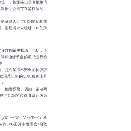
P地址），检测接口是否拒绝请
节点数据，说明存在鉴权漏洞，
验证是否经过CDN的优化路
，发现请求未经过CDN的跨
缘节点的HTTPS证书状态，包括：证
对所有边缘节点的证书进行检
整；
置，包括：是否禁用不安全的协议版
发现某CDN的QUIC服务未开
全；
S），触发预警。例如，某电商
站与CDN的传输协议升级为
mAV、VirusTotal）检
的SVG图片中发现含“窃取