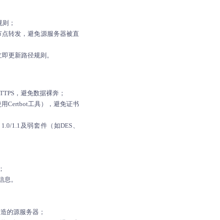
规则；
缘节点转发，避免源服务器被直
立即更新路径规则。
HTTPS，避免数据裸奔；
用Certbot工具），避免证书
1.0/1.1及弱套件（如DES、
；
信息。
伪造的源服务器；