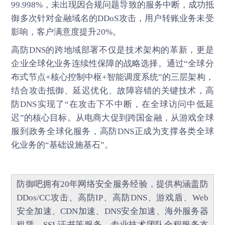
99.998%，未出现因合规问题导致的服务中断，成功抵
御多次针对金融域名的DDoS攻击，用户转账业务未受
影响，客户满意度提升20%。
高防DNS
的跨地域部署不仅是技术架构的革新，更是
企业全球化业务连续性保障的战略选择。通过“全球分
布式节点+核心控制中枢+智能调度系统”的三层架构，
结合攻击抵御、延迟优化、故障容错的关键技术，高
防DNS实现了“在攻击下不中断，在全球访问中低延
迟”的核心目标。从电商大促到跨国金融，从游戏全球
服到政务全球化服务，高防DNS正成为支撑各类全球
化业务的“基础设施基石”。
防御吧
拥有20年网络安全服务经验，提供构涵盖
防
DDos/CC攻击
、
高防IP
、
高防DNS
、
游戏盾
、
Web
安全加速
、
CDN加速
、
DNS安全加速
、海外服务器
租赁、
SSL证书
等服务。专业技术团队全程服务支