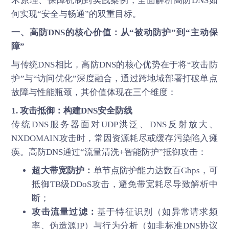
术原理、保障机制到实践案例，全面解析高防DNS如
何实现“安全与畅通”的双重目标。
一、
高防DNS
的核心价值：从“被动防护”到“主动保
障”
与传统DNS相比，高防DNS的核心优势在于将“攻击防
护”与“访问优化”深度融合，通过跨地域部署打破单点
故障与性能瓶颈，其价值体现在三个维度：
1. 攻击抵御：构建DNS安全防线
传统DNS服务器面对UDP洪泛、DNS反射放大、
NXDOMAIN攻击时，常因资源耗尽或缓存污染陷入瘫
痪。高防DNS通过“流量清洗+智能防护”抵御攻击：
超大带宽防护：
单节点防护能力达数百Gbps，可
抵御TB级DDoS攻击，避免带宽耗尽导致解析中
断；
攻击流量过滤：
基于特征识别（如异常请求频
率、伪造源IP）与行为分析（如非标准DNS协议