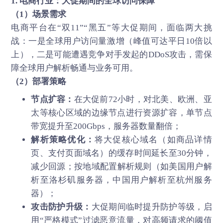
1. 电商行业：大促期间的全球访问保障
（1）场景需求
电商平台在“双11”“黑五”等大促期间，面临两大挑
战：一是全球用户访问量激增（峰值可达平日10倍以
上），二是可能遭遇竞争对手发起的DDoS攻击，需保
障全球用户解析畅通与业务可用。
（2）部署策略
节点扩容：
在大促前72小时，对北美、欧洲、亚
太等核心区域的边缘节点进行资源扩容，单节点
带宽提升至200Gbps，服务器数量翻倍；
解析策略优化：
将大促核心域名（如商品详情
页、支付页面域名）的缓存时间延长至30分钟，
减少回源；按地域配置解析规则（如美国用户解
析至洛杉矶服务器，中国用户解析至杭州服务
器）；
攻击防护升级：
大促期间临时提升防护等级，启
用“严格模式”过滤恶意流量，对高频请求的阈值