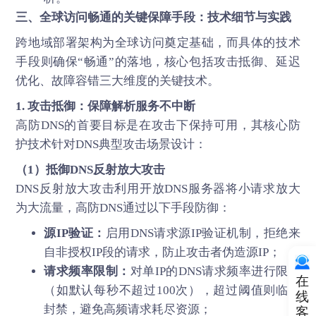
三、全球访问畅通的关键保障手段：技术细节与实践
跨地域部署架构为全球访问奠定基础，而具体的技术
手段则确保“畅通”的落地，核心包括攻击抵御、延迟
优化、故障容错三大维度的关键技术。
1. 攻击抵御：保障解析服务不中断
高防DNS
的首要目标是在攻击下保持可用，其核心防
护技术针对DNS典型攻击场景设计：
（1）抵御DNS反射放大攻击
DNS反射放大攻击利用开放DNS服务器将小请求放大
为大流量，高防DNS通过以下手段防御：
源IP验证：
启用DNS请求源IP验证机制，拒绝来
自非授权IP段的请求，防止攻击者伪造源IP；
请求频率限制：
对单IP的DNS请求频率进行限制
在
（如默认每秒不超过100次），超过阈值则临时
线
封禁，避免高频请求耗尽资源；
客