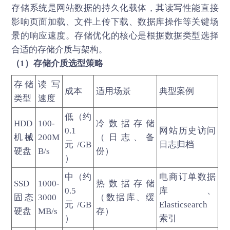
存储系统是网站数据的持久化载体，其读写性能直接
影响页面加载、文件上传下载、数据库操作等关键场
景的响应速度。存储优化的核心是根据数据类型选择
合适的存储介质与架构。
（1）存储介质选型策略
存储
读写
成本
适用场景
典型案例
类型
速度
低（约
HDD
100-
冷数据存储
0.1
网站历史访问
机械
200M
（日志、备
元/GB
日志归档
硬盘
B/s
份）
）
中（约
电商订单数据
SSD
1000-
热数据存储
0.5
库、
固态
3000
（数据库、缓
元/GB
Elasticsearch
硬盘
MB/s
存）
）
索引