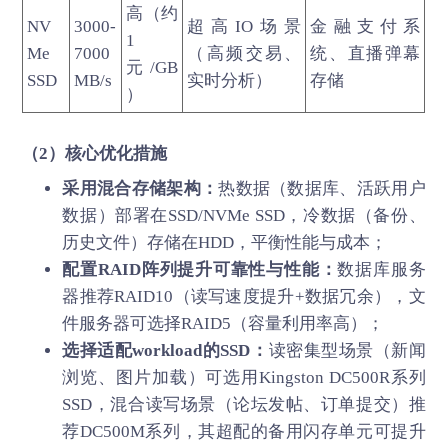
高（约
NV
3000-
超高IO场景
金融支付系
1
Me
7000
（高频交易、
统、直播弹幕
元/GB
SSD
MB/s
实时分析）
存储
）
（2）核心优化措施
采用混合存储架构：
热数据（数据库、活跃用户
数据）部署在SSD/NVMe SSD，冷数据（备份、
历史文件）存储在HDD，平衡性能与成本；
配置RAID阵列提升可靠性与性能：
数据库服务
器推荐RAID10（读写速度提升+数据冗余），文
件服务器可选择RAID5（容量利用率高）；
选择适配workload的SSD：
读密集型场景（新闻
浏览、图片加载）可选用Kingston DC500R系列
SSD，混合读写场景（论坛发帖、订单提交）推
荐DC500M系列，其超配的备用闪存单元可提升