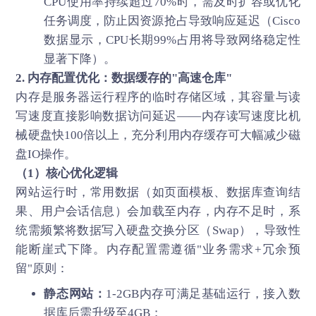
CPU使用率持续超过70%时，需及时扩容或优化
任务调度，防止因资源抢占导致响应延迟（Cisco
数据显示，CPU长期99%占用将导致网络稳定性
显著下降）。
2. 内存配置优化：数据缓存的"高速仓库"
内存是服务器运行程序的临时存储区域，其容量与读
写速度直接影响数据访问延迟——内存读写速度比机
械硬盘快100倍以上，充分利用内存缓存可大幅减少磁
盘IO操作。
（1）核心优化逻辑
网站运行时，常用数据（如页面模板、数据库查询结
果、用户会话信息）会加载至内存，内存不足时，系
统需频繁将数据写入硬盘交换分区（Swap），导致性
能断崖式下降。内存配置需遵循"业务需求+冗余预
留"原则：
静态网站：
1-2GB内存可满足基础运行，接入数
据库后需升级至4GB；