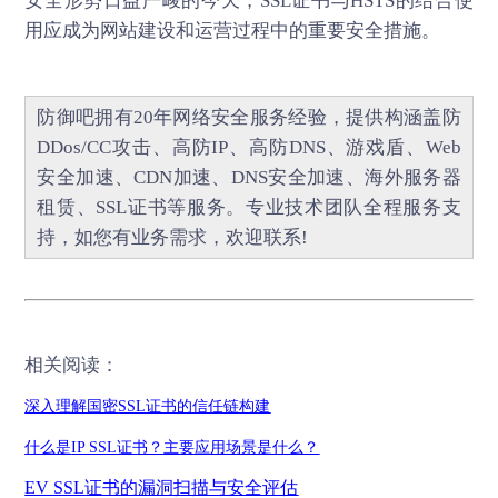
安全形势日益严峻的今天，SSL证书与HSTS的结合使
用应成为网站建设和运营过程中的重要安全措施。
防御吧
拥有20年网络安全服务经验，提供构涵盖
防
DDos/CC攻击
、
高防IP
、
高防DNS
、
游戏盾
、
Web
安全加速
、
CDN加速
、
DNS安全加速
、海外服务器
租赁、
SSL证书
等服务。专业技术团队全程服务支
持，如您有业务需求，欢迎联系!
相关阅读：
深入理解国密
SSL
证书的信任链构建
什么是
IP SSL
证书？主要应用场景是什么？
EV SSL
证书的漏洞扫描与安全评估