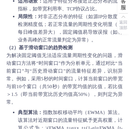
客
适用场景：
适用于特征分布接近正态分布的流量
服
指标，如带宽利用率、TCP协议占比。
局限性：
对非正态分布的特征（如源IP分散度）
返回
检测精度低；若正常流量的周期性变化明显（如
顶部
每日峰值差异大），固定阈值易导致误报（如将
业务高峰的正常流量判定为异常）。
（2）基于滑动窗口的趋势检测
为解决固定阈值无法适应流量周期性变化的问题，滑
动窗口方法将“时间窗口”作为分析单元，通过对比“当
前窗口”与“历史滑动窗口”的流量特征差异，识别异
常。例如，采用5秒的时间窗口，计算当前窗口的带宽
与前10个窗口（共50秒）的带宽均值的比值，若比值
＞1.5（即当前带宽比历史均值高50%），则判定为异
常。
典型算法：
指数加权移动平均（EWMA）算法。
该算法对近期窗口的流量特征赋予更高权重，计
算公式为：\(EWMA_t=α×x_t+(1-α)×EWMA_{t-