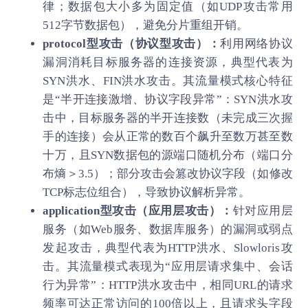
律；数据包大小多为固定值（如UDP攻击常用
512字节数据包），避免分片重组开销。
protocol型攻击（协议型攻击）：
利用网络协议
漏洞消耗目标服务器的连接资源，典型代表为
SYN洪水、FIN洪水攻击。其流量模式核心特征
是“半开连接激增、协议字段异常”：SYN洪水攻
击中，目标服务器的半开连接数（未完成三次握
手的连接）会从正常的数百个飙升至数万甚至数
十万，且SYN数据包的源端口随机分布（端口分
布熵＞3.5）；部分攻击会篡改协议字段（如修改
TCP标志位组合），导致协议解析异常。
application型攻击（应用层攻击）：
针对应用层
服务（如Web服务、数据库服务）的漏洞或弱点
发起攻击，典型代表为HTTP洪水、Slowloris攻
击。其流量模式表现为“应用层请求集中、会话
行为异常”：HTTP洪水攻击中，相同URL的请求
频率可达正常访问的100倍以上，且请求头字段