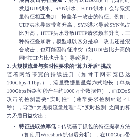
混合攻击特征叠加：
混合式DDoS攻击（如同时
发起UDP洪水、SYN洪水、HTTP洪水）会导致流
量特征相互叠加，掩盖单一攻击的特征。例如，
UDP洪水导致带宽升高，SYN洪水导致SYN包占
比升高，HTTP洪水导致HTTP请求频率升高，三
种特征叠加后，模型难以区分是单一攻击还是混
合攻击，也可能因特征冲突（如UDP占比升高的
同时TCP占比也升高）导致误判。
2. 大规模流量与实时性要求的“算力矛盾”挑战
随着网络带宽的持续提升（如骨干网带宽已达
100Gbps-1Tbps），流量数据量呈爆炸式增长（单条
100Gbps链路每秒产生约1000万个数据包），而DDoS
攻击的检测需要“实时性”（通常要求检测延迟＜1
秒），导致“大规模流量处理”与“实时检测”之间的算
力矛盾日益突出：
特征提取效率低：
传统基于抓包的特征提取方法
（如使用Wireshark抓包后分析），在100Gbps带