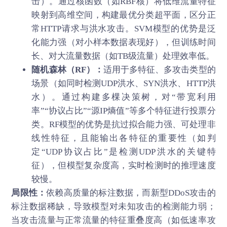
击）。通过核函数（如RBF核）将低维流量特征
映射到高维空间，构建最优分类超平面，区分正
常HTTP请求与洪水攻击。SVM模型的优势是泛
化能力强（对小样本数据表现好），但训练时间
长、对大流量数据（如TB级流量）处理效率低。
随机森林（RF）：
适用于多特征、多攻击类型的
场景（如同时检测UDP洪水、SYN洪水、HTTP洪
水）。通过构建多棵决策树，对“带宽利用
率”“协议占比”“源IP熵值”等多个特征进行投票分
类。RF模型的优势是抗过拟合能力强、可处理非
线性特征，且能输出各特征的重要性（如判
定“UDP协议占比”是检测UDP洪水的关键特
征），但模型复杂度高，实时检测时的推理速度
较慢。
局限性：
依赖高质量的标注数据，而新型DDoS攻击的
标注数据稀缺，导致模型对未知攻击的检测能力弱；
当攻击流量与正常流量的特征重叠度高（如低速率攻