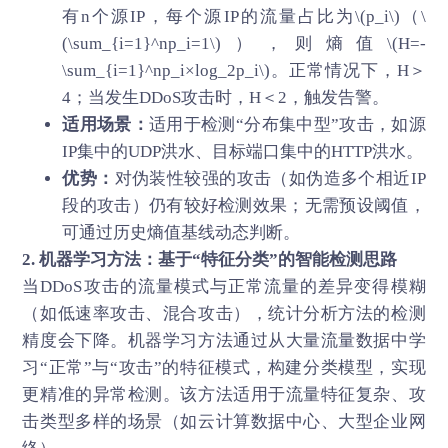
有n个源IP，每个源IP的流量占比为\(p_i\)（\
(\sum_{i=1}^np_i=1\)），则熵值\(H=-
\sum_{i=1}^np_i×log_2p_i\)。正常情况下，H＞
4；当发生DDoS攻击时，H＜2，触发告警。
适用场景：
适用于检测“分布集中型”攻击，如源
IP集中的UDP洪水、目标端口集中的HTTP洪水。
优势：
对伪装性较强的攻击（如伪造多个相近IP
段的攻击）仍有较好检测效果；无需预设阈值，
可通过历史熵值基线动态判断。
2. 机器学习方法：基于“特征分类”的智能检测思路
当DDoS攻击的流量模式与正常流量的差异变得模糊
（如低速率攻击、混合攻击），统计分析方法的检测
精度会下降。机器学习方法通过从大量流量数据中学
习“正常”与“攻击”的特征模式，构建分类模型，实现
更精准的异常检测。该方法适用于流量特征复杂、攻
击类型多样的场景（如云计算数据中心、大型企业网