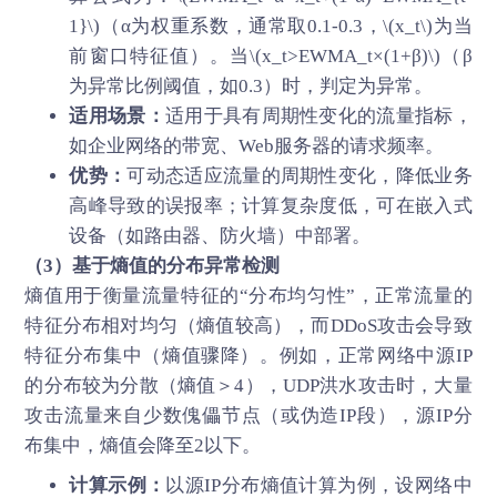
1}\)（α为权重系数，通常取0.1-0.3，\(x_t\)为当
前窗口特征值）。当\(x_t>EWMA_t×(1+β)\)（β
为异常比例阈值，如0.3）时，判定为异常。
适用场景：
适用于具有周期性变化的流量指标，
如企业网络的带宽、Web服务器的请求频率。
优势：
可动态适应流量的周期性变化，降低业务
高峰导致的误报率；计算复杂度低，可在嵌入式
设备（如路由器、防火墙）中部署。
（3）基于熵值的分布异常检测
熵值用于衡量流量特征的“分布均匀性”，正常流量的
特征分布相对均匀（熵值较高），而DDoS攻击会导致
特征分布集中（熵值骤降）。例如，正常网络中源IP
的分布较为分散（熵值＞4），UDP洪水攻击时，大量
攻击流量来自少数傀儡节点（或伪造IP段），源IP分
布集中，熵值会降至2以下。
计算示例：
以源IP分布熵值计算为例，设网络中