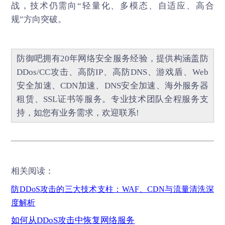
战，技术仍需向“轻量化、多模态、自适应、高合
规”方向突破。
防御吧
拥有20年网络安全服务经验，提供构涵盖
防
DDos/CC攻击
、
高防IP
、
高防DNS
、
游戏盾
、
Web
安全加速
、
CDN加速
、
DNS安全加速
、海外服务器
租赁、
SSL证书
等服务。专业技术团队全程服务支
持，如您有业务需求，欢迎联系!
相关阅读：
防
DDoS攻击的三大技术支柱：WAF、CDN与流量清洗深
度解析
如何从
DDoS
攻击中恢复网络服务