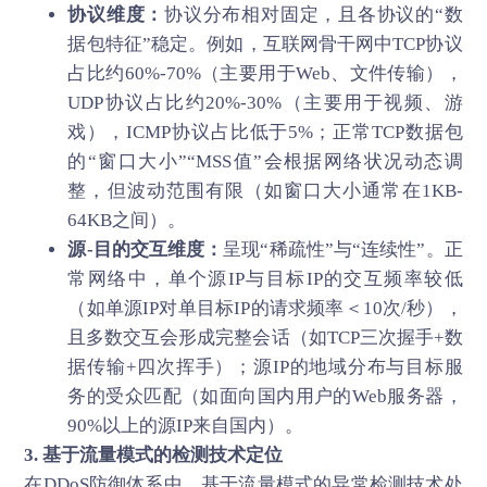
协议维度：
协议分布相对固定，且各协议的“数
据包特征”稳定。例如，互联网骨干网中TCP协议
占比约60%-70%（主要用于Web、文件传输），
UDP协议占比约20%-30%（主要用于视频、游
戏），ICMP协议占比低于5%；正常TCP数据包
的“窗口大小”“MSS值”会根据网络状况动态调
整，但波动范围有限（如窗口大小通常在1KB-
64KB之间）。
源-目的交互维度：
呈现“稀疏性”与“连续性”。正
常网络中，单个源IP与目标IP的交互频率较低
（如单源IP对单目标IP的请求频率＜10次/秒），
且多数交互会形成完整会话（如TCP三次握手+数
据传输+四次挥手）；源IP的地域分布与目标服
务的受众匹配（如面向国内用户的Web服务器，
90%以上的源IP来自国内）。
3. 基于流量模式的检测技术定位
在DDoS防御体系中，基于流量模式的异常检测技术处