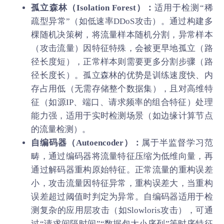
孤立森林（Isolation Forest）：
适用于检测“稀
疏型异常”（如低速率DDoS攻击）。通过构建多
棵随机决策树，将流量样本随机分割，异常样本
（攻击流量）因特征特殊，会被更早地孤立（路
径长度短），正常样本则需要更多分割步骤（路
径长度长）。孤立森林的优势是训练速度快、内
存占用低（无需存储整个数据集），且对高维特
征（如源IP、端口、请求频率的组合特征）处理
能力强，适用于实时检测场景（如边缘计算节点
的流量检测）。
自编码器（Autoencoder）：
属于半监督学习范
畴，通过编码器将流量特征压缩为低维向量，再
通过解码器重构原始特征。正常流量的重构误差
小，攻击流量因特征异常，重构误差大，当重构
误差超过阈值时判定为异常。自编码器适用于检
测复杂的应用层攻击（如Slowloris攻击），可通
过“请求间隔时间”“数据包大小序列”等时序特征