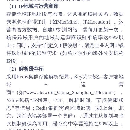
（1）IP地域与运营商库
存储全球IP地址段与地域、运营商的映射关系，数据
来源包括商业IP库（如MaxMind、IP2Location）、运
营商官方数据、自建IP探测网络，需每月更新一次，
确保跨域用户的地域与运营商识别准确率达99%以
上；同时，支持“自定义IP段映射”，满足企业内网IP或
特殊区域IP的识别需求（如跨国企业的海外分支机构
IP段）。
（2）解析缓存库
采用Redis集群存储解析结果，Key为“域名+客户端地
域+运营
商”（如“www.abc.com_China_Shanghai_Telecom”），
Value包括“IP列表、TTL、解析时间、节点健康状
态”等信息；Redis集群需跨区域部署（如上海、北
京、法兰克福各部署一个集群），通过主从复制与哨
兵机制确保高可用，缓存命中率需维持在90%以上，