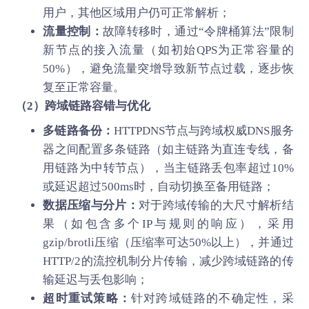
用户，其他区域用户仍可正常解析；
流量控制：
故障转移时，通过“令牌桶算法”限制
新节点的接入流量（如初始QPS为正常容量的
50%），避免流量突增导致新节点过载，逐步恢
复至正常容量。
（2）跨域链路容错与优化
多链路备份：
HTTPDNS节点与跨域权威DNS服务
器之间配置多条链路（如主链路为直连专线，备
用链路为中转节点），当主链路丢包率超过10%
或延迟超过500ms时，自动切换至备用链路；
数据压缩与分片：
对于跨域传输的大尺寸解析结
果（如包含多个IP与规则的响应），采用
gzip/brotli压缩（压缩率可达50%以上），并通过
HTTP/2的流控机制分片传输，减少跨域链路的传
输延迟与丢包影响；
超时重试策略：
针对跨域链路的不确定性，采