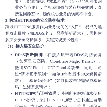
名），配置“静态IP兜底列表”（如2-3个高可用的
业务节点IP），当权威DNS与缓存均失效时，直
接返回静态IP，确保核心业务的访问不中断。
3. 跨域HTTPDNS的安全防护技术
跨域HTTPDNS服务作为业务访问的“入口”，易成为黑
客攻击目标（如DDoS攻击、恶意解析请求），需构建
多层次安全防护体系，关键实现技术包括：
（1）接入层安全防护
DDoS攻击防御：
在接入层部署DDoS高防设备
（如阿里云高防、Cloudflare Magic Transit），
抵御SYN Flood、UDP Flood等攻击；同时，通
过“请求频率限制”（如单IP每秒最多10次解析请
求）、“验证码验证”（如疑似攻击IP需完成验证
码）过滤恶意请求；
HTTPS加密与证书管理：
强制所有解析请求使用
HTTPS协议，采用TLS 1.2+加密，证书通过自动
化平台（如Let's Encrypt+Certbot）管理，确保证