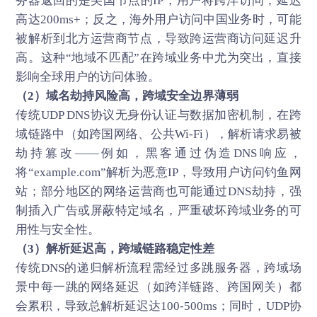
务器返回的是美国节点的IP，用户将跨洋访问，延迟
高达200ms+；反之，海外用户访问中国业务时，可能
被解析到北方运营商节点，导致跨运营商访问延迟升
高。这种“地域不匹配”在跨域业务中尤为突出，直接
影响全球用户的访问体验。
（2）域名劫持风险高，跨域安全边界薄弱
传统UDP DNS协议无身份认证与数据加密机制，在跨
域链路中（如跨国网络、公共Wi-Fi），解析请求易被
劫持篡改——例如，黑客通过伪造DNS响应，
将“example.com”解析为恶意IP，导致用户访问钓鱼网
站；部分地区的网络运营商也可能通过DNS劫持，强
制插入广告或屏蔽特定域名，严重破坏跨域业务的可
用性与安全性。
（3）解析延迟高，跨域链路稳定性差
传统DNS的递归解析流程需经过多跳服务器，跨域场
景中每一跳的网络延迟（如跨洋链路、跨国网关）都
会累积，导致总解析延迟达100-500ms；同时，UDP协