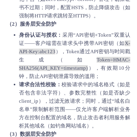
书不过期；同时，配置HSTS，防止降级攻击（如
强制将HTTP请求跳转至HTTPS）。
（2）服务层安全防护
身份认证与授权：
采用“API密钥+Token”双重认
证——客户端需在请求头中携带API密钥（如
X-
API-Key:abc123
），Token通过API密钥与时间戳
生成（如
Token=HMAC-
SHA256(API_KEY+timestamp)
），有效期10分
钟，防止API密钥泄露导致的滥用；
请求合法性校验：
校验请求中的域名格式（如是
否包含非法字符）、参数完整性（如是否缺少
client_ip），过滤无效请求；同时，通过“域名白
名单”限制解析范围——仅允许客户端解析业务
方在控制台配置的域名，防止攻击者利用服务解
析其他域名（如钓鱼网站域名）。
（3）数据层安全防护