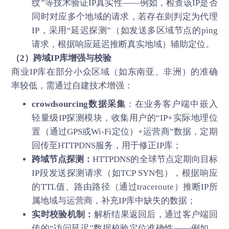
纹”等技术验证IP真实性——例如，检查该IP是否
同时对应多个地域的请求，若存在则判定为代理
IP，采用“延迟探测”（如发送多区域节点的ping
请求，根据响应延迟推断真实地域）辅助定位。
（2）跨域IP库增强与校验
商业IP库在部分小众区域（如东南亚、非洲）的准确
率较低，需通过自建技术增强：
crowdsourcing数据采集
：在业务客户端中嵌入
轻量级IP探测模块，收集用户的“IP+实际地理位
置（通过GPS或Wi-Fi定位）+运营商”数据，定期
回传至HTTPDNS服务，用于修正IP库；
跨域节点探测：
HTTPDNS的全球节点定期向目标
IP段发送探测请求（如TCP SYN包），根据响应
的TTL值、路由路径（通过traceroute）推断IP所
属地域与运营商，补充IP库中缺失的数据；
实时校验机制：
解析结果返回后，通过客户端回
传的“访问延迟”数据校验定位准确性——例如，