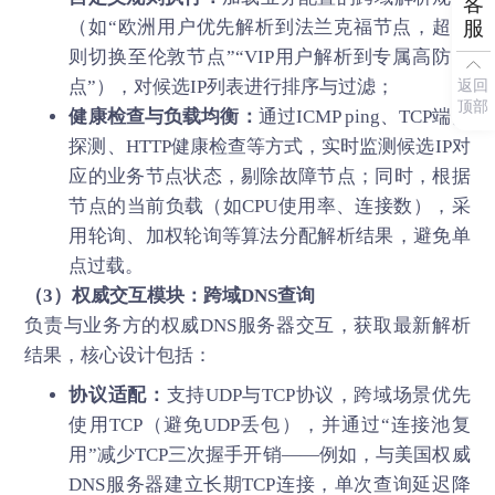
客
服
（如“欧洲用户优先解析到法兰克福节点，超时
则切换至伦敦节点”“VIP用户解析到专属高防节
返回
点”），对候选IP列表进行排序与过滤；
顶部
健康检查与负载均衡：
通过ICMP ping、TCP端口
探测、HTTP健康检查等方式，实时监测候选IP对
应的业务节点状态，剔除故障节点；同时，根据
节点的当前负载（如CPU使用率、连接数），采
用轮询、加权轮询等算法分配解析结果，避免单
点过载。
（3）权威交互模块：跨域DNS查询
负责与业务方的权威DNS服务器交互，获取最新解析
结果，核心设计包括：
协议适配：
支持UDP与TCP协议，跨域场景优先
使用TCP（避免UDP丢包），并通过“连接池复
用”减少TCP三次握手开销——例如，与美国权威
DNS服务器建立长期TCP连接，单次查询延迟降