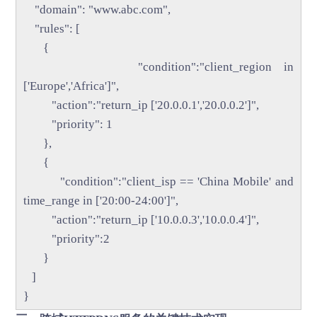
"domain": "www.abc.com",
"rules": [
{
"condition":"client_region in
['Europe','Africa']",
"action":"return_ip ['20.0.0.1','20.0.0.2']",
"priority": 1
},
{
"condition":"client_isp == 'China Mobile' and
time_range in ['20:00-24:00']",
"action":"return_ip ['10.0.0.3','10.0.0.4']",
"priority":2
}
]
}