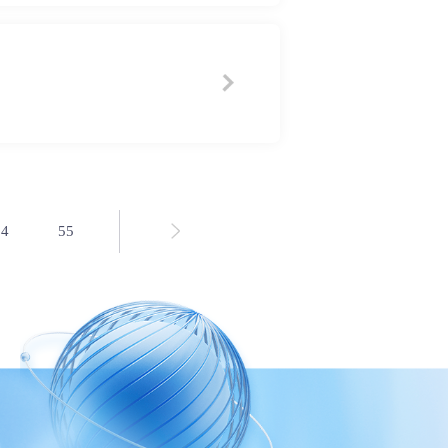
54
55