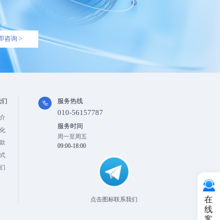
即咨询 >
我们
服务热线
010-56157787
介
服务时间
化
周一至周五
款
09:00-18:00
式
们
在
点击图标联系我们
线
客