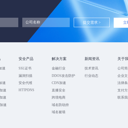
立
品
安全产品
解决方案
新闻资讯
关于
加速
SSL证书
金融行业
技术资讯
公司简
速
漏洞扫描
DDOS攻击防护
行业动态
企业文
全加速
安全代维
CDN加速
法律条
HTTPDNS
加速
直播安全
支付方
加速
跨境电商
联系我
全加速
域名防劫持
域名被墙